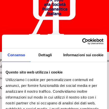
i
t
a
n
e
m
r
Consenso
Dettagli
Informazioni sui cookie
Per destinare alla SPI il 5×1000, bisogna indicare, nell’apposito riquadro
denominato “Scelta per la destinazione del cinque per mille dell’Irpef”,
all’interno della specifica sezione del modello di dichiarazione dei
Questo sito web utilizza i cookie
redditi delle persone fisiche, il Codice Fiscale della SPI:
Utilizziamo i cookie per personalizzare contenuti ed
annunci, per fornire funzionalità dei social media e per
C.F. 80442000586
analizzare il nostro traffico. Condividiamo inoltre
La sottoscrizione è anonima.
informazioni sul modo in cui utilizzi il nostro sito con i
nostri partner che si occupano di analisi dei dati web,
pubblicità e social media, i quali potrebbero combinarle