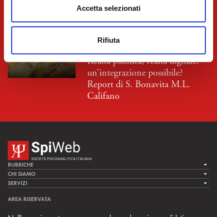
s
Accetta selezionati
e
n
Rifiuta
s
REPORT EVENTI SPI
o
Realtà psichica, realtà digitale:
un’integrazione possibile?
Report di S. Bonavita M.L.
Califano
RUBRICHE
LA CURA
CHI SIAMO
LA SPI
SERVIZI
LA RICERCA
SPIPEDIA
TEAM DI SPIWEB
AREA RISERVATA
CULTURA E SOCIETÀ
CERCA UNO PSICOANALISTA
CONTATTI