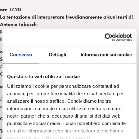
ore 17.20
La tentazione di interpretare freudianamente alcuni testi
di
Antonio Tabucch
i
Remo Ceserani – già Docente di Letteratura Comparata,Università di
Bologna
ore 18.00
Consenso
Dettagli
Informazioni sui cookie
Suggestioni
Andrea Braun – Psicoanalista SPI, Padova
Guglielmina Sartori – Psicoanalista SPI, Vicenza
Questo sito web utilizza i cookie
ore 18.20 discussione
Utilizziamo i cookie per personalizzare contenuti ed
annunci, per fornire funzionalità dei social media e per
Domenica 2 dicembre
analizzare il nostro traffico. Condividiamo inoltre
mattina
informazioni sul modo in cui utilizzi il nostro sito con i
nostri partner che si occupano di analisi dei dati web,
Quantità Qualità Fissazioni Trasformazioni
pubblicità e social media, i quali potrebbero combinarle
Tavola rotonda
con altre informazioni che hai fornito loro o che hanno
Chairperson: Maria Pierri – Psicoanalista SPI, Padova
raccolto dal tuo utilizzo dei loro servizi.