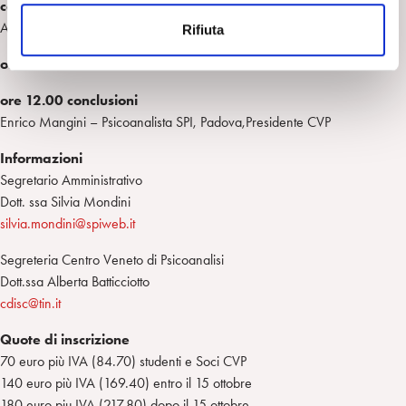
considerazioni e proposte di discussione
n
Alberto Luchetti- Psicoanalista SPI, Roma
Rifiuta
s
o
ore 11.20 discussione
ore 12.00 conclusioni
Enrico Mangini – Psicoanalista SPI, Padova,Presidente CVP
Informazioni
Segretario Amministrativo
Dott. ssa Silvia Mondini
silvia.mondini@spiweb.it
Segreteria Centro Veneto di Psicoanalisi
Dott.ssa Alberta Batticciotto
cdisc@tin.it
Quote di inscrizione
70 euro più IVA (84.70) studenti e Soci CVP
140 euro più IVA (169.40) entro il 15 ottobre
180 euro piu IVA (217.80) dopo il 15 ottobre