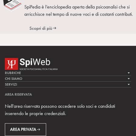
SpiPedia è l’enciclopedia aperta della psicoanalisi che si
arricchisce nel tempo di nuove voci e di costanti contributi.
Scopri di più
RUBRICHE
LA CURA
CHI SIAMO
LA SPI
SERVIZI
LA RICERCA
SPIPEDIA
TEAM DI SPIWEB
AREA RISERVATA
CULTURA E SOCIETÀ
CERCA UNO PSICOANALISTA
CONTATTI
Nell'area riservata possono accedere solo soci e candidati
MULTIMEDIA
ARCHIVIO STORICO
inserendo le proprie credenziali.
RIVISTE
AREA INTERNAZIONALE
CENTRI LOCALI DELLA SPI
PROSSIMI EVENTI
AREA PRIVATA