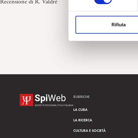
Recensione di R. Valdré
e
z
i
Rifiuta
o
n
e
d
e
l
c
o
n
s
RUBRICHE
e
n
LA CURA
s
LA RICERCA
o
CULTURA E SOCIETÀ