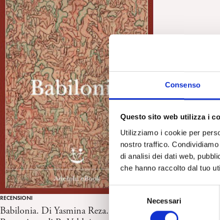
Consenso
Questo sito web utilizza i c
Utilizziamo i cookie per perso
nostro traffico. Condividiamo 
di analisi dei dati web, pubbl
che hanno raccolto dal tuo uti
S
RECENSIONI
Necessari
e
Babilonia. Di Yasmina Reza.
l