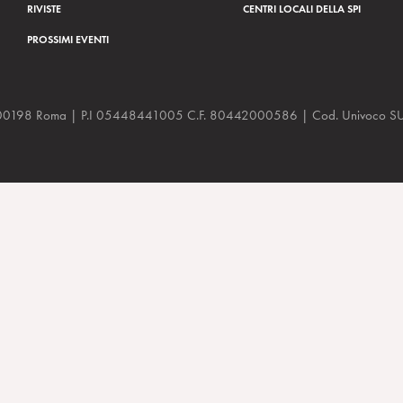
RIVISTE
CENTRI LOCALI DELLA SPI
PROSSIMI EVENTI
a, 48 00198 Roma | P.I 05448441005 C.F. 80442000586 | Cod. Univoco