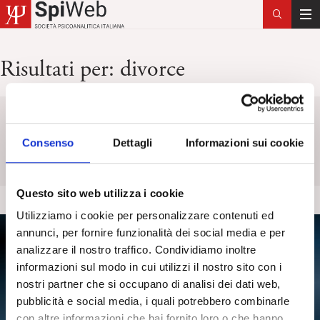
T
o
g
Risultati per:
divorce
g
l
e
Keyword
Titolo
Categoria
Tag
n
a
Consenso
Dettagli
Informazioni sui cookie
v
i
g
Questo sito web utilizza i cookie
a
Utilizziamo i cookie per personalizzare contenuti ed
t
annunci, per fornire funzionalità dei social media e per
i
analizzare il nostro traffico. Condividiamo inoltre
o
informazioni sul modo in cui utilizzi il nostro sito con i
n
nostri partner che si occupano di analisi dei dati web,
pubblicità e social media, i quali potrebbero combinarle
con altre informazioni che hai fornito loro o che hanno