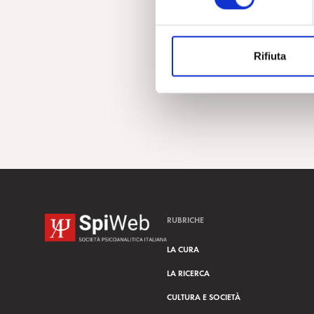
e
z
i
Rifiuta
o
n
e
d
e
l
c
o
n
s
RUBRICHE
e
n
LA CURA
s
LA RICERCA
o
CULTURA E SOCIETÀ