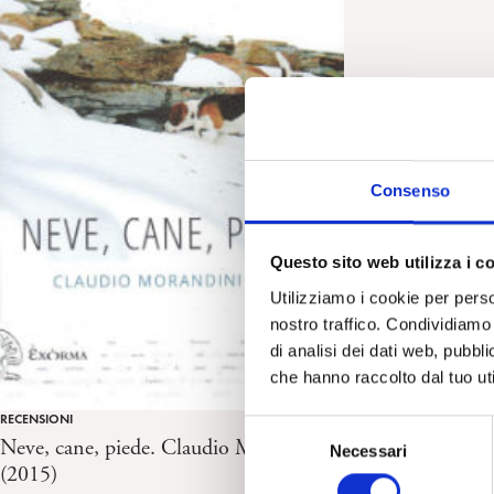
Consenso
Questo sito web utilizza i c
Utilizziamo i cookie per perso
nostro traffico. Condividiamo 
di analisi dei dati web, pubbl
che hanno raccolto dal tuo uti
RECENSIONI
S
Neve, cane, piede. Claudio Morandini
Necessari
e
(2015)
l