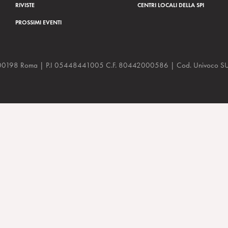
RIVISTE
CENTRI LOCALI DELLA SPI
PROSSIMI EVENTI
a, 48 00198 Roma | P.I 05448441005 C.F. 80442000586 | Cod. Univoco