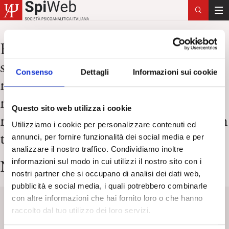
T
o
g
Risultati per:
panksepp j solms m
g
special issue cognition
l
Consenso
Dettagli
Informazioni sui cookie
e
neuropsychiatric disorders what is
n
neuropsychoanalysis clinically
a
Questo sito web utilizza i cookie
v
relevant studies of the minded brain
Utilizziamo i cookie per personalizzare contenuti ed
i
trends cognitive sciences
annunci, per fornire funzionalità dei social media e per
g
analizzare il nostro traffico. Condividiamo inoltre
a
informazioni sul modo in cui utilizzi il nostro sito con i
Nessun articolo trovato
t
nostri partner che si occupano di analisi dei dati web,
i
pubblicità e social media, i quali potrebbero combinarle
o
con altre informazioni che hai fornito loro o che hanno
n
Keyword
Titolo
Categoria
Tag
raccolto dal tuo utilizzo dei loro servizi.