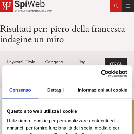
T
o
g
Risultati per:
piero della francesca
g
indagine un mito
l
e
n
a
Keyword
Titolo
Categoria
Tag
v
i
g
a
Consenso
Dettagli
Informazioni sui cookie
t
i
o
Questo sito web utilizza i cookie
n
Utilizziamo i cookie per personalizzare contenuti ed
annunci, per fornire funzionalità dei social media e per