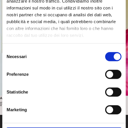
analizzare il nostro traffico. Condividiamo inoltre
informazioni sul modo in cui utilizzi il nostro sito con i
nostri partner che si occupano di analisi dei dati web,
pubblicità e social media, i quali potrebbero combinarle
con altre informazioni che hai fornito loro o che hanno
raccolto dal tuo utilizzo dei loro servizi.
S
Necessari
e
l
e
Preferenze
z
i
o
Statistiche
ARTE
n
Piero della Francesca. Indagine su un mito
e
Marketing
d
e
l