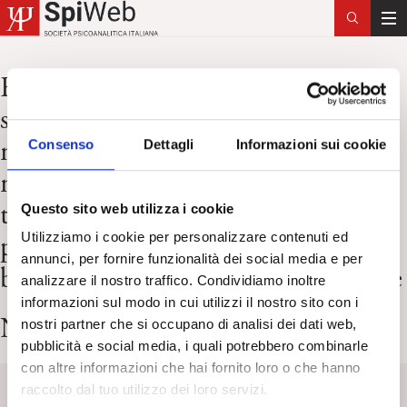
T
o
g
Risultati per:
zellner m r watt d f
g
solms m panksepp j affective
l
e
neuroscientific and
Consenso
Dettagli
Informazioni sui cookie
n
neuropsychoanalytic approaches to
a
v
two intractable psychiatric
Questo sito web utilizza i cookie
i
problems why depression feels so
Utilizziamo i cookie per personalizzare contenuti ed
g
annunci, per fornire funzionalità dei social media e per
a
bad and what addicts really want ne
analizzare il nostro traffico. Condividiamo inoltre
t
informazioni sul modo in cui utilizzi il nostro sito con i
i
Nessun articolo trovato
nostri partner che si occupano di analisi dei dati web,
o
pubblicità e social media, i quali potrebbero combinarle
n
con altre informazioni che hai fornito loro o che hanno
raccolto dal tuo utilizzo dei loro servizi.
Keyword
Titolo
Categoria
Tag