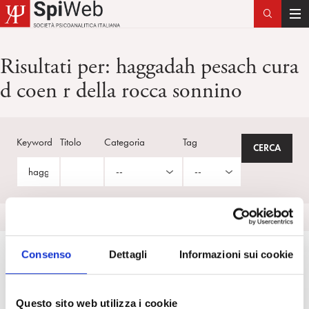
T
o
g
Risultati per:
haggadah pesach cura
g
d coen r della rocca sonnino
l
e
n
a
Keyword
Titolo
Categoria
Tag
v
i
g
a
t
i
o
Consenso
Dettagli
Informazioni sui cookie
n
Questo sito web utilizza i cookie