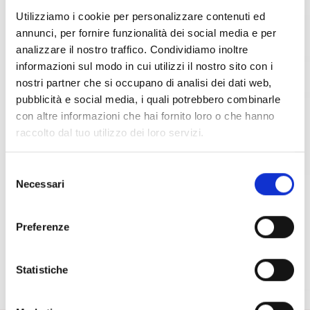
Utilizziamo i cookie per personalizzare contenuti ed
annunci, per fornire funzionalità dei social media e per
analizzare il nostro traffico. Condividiamo inoltre
informazioni sul modo in cui utilizzi il nostro sito con i
nostri partner che si occupano di analisi dei dati web,
pubblicità e social media, i quali potrebbero combinarle
con altre informazioni che hai fornito loro o che hanno
raccolto dal tuo utilizzo dei loro servizi.
S
Necessari
e
l
e
Preferenze
z
i
o
Statistiche
n
e