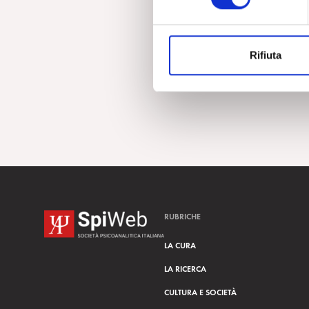
e
z
i
Rifiuta
o
n
e
d
e
l
c
o
n
s
RUBRICHE
e
n
LA CURA
s
LA RICERCA
o
CULTURA E SOCIETÀ