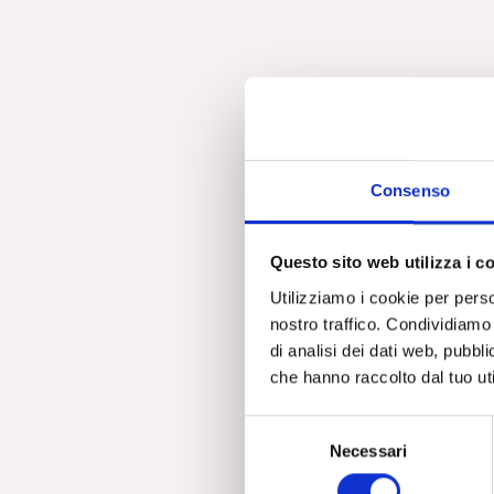
Consenso
Questo sito web utilizza i c
Utilizziamo i cookie per perso
nostro traffico. Condividiamo 
di analisi dei dati web, pubbl
che hanno raccolto dal tuo uti
S
Necessari
e
l