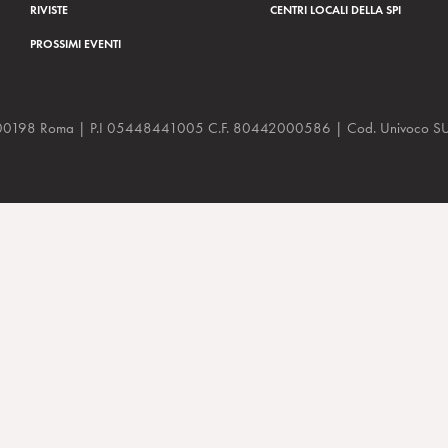
RIVISTE
CENTRI LOCALI DELLA SPI
PROSSIMI EVENTI
a, 48 00198 Roma | P.I 05448441005 C.F. 80442000586 | Cod. Univoco