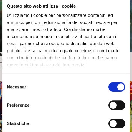
Questo sito web utilizza i cookie
Utilizziamo i cookie per personalizzare contenuti ed
annunci, per fornire funzionalità dei social media e per
analizzare il nostro traffico. Condividiamo inoltre
informazioni sul modo in cui utilizzi il nostro sito con i
nostri partner che si occupano di analisi dei dati web,
pubblicità e social media, i quali potrebbero combinarle
RICERCA IN PSICOANALISI
con altre informazioni che hai fornito loro o che hanno
Psicoterapia psichedelici. F. Castellet y Ballarà commenta
raccolto dal tuo utilizzo dei loro servizi.
R. L. Carhart-Harris
S
Necessari
e
l
e
Preferenze
z
i
o
Statistiche
n