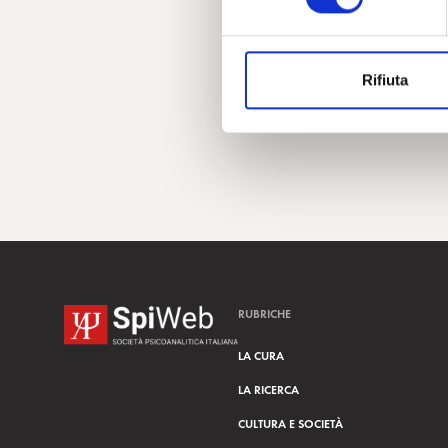
e
z
i
Rifiuta
o
n
e
d
e
l
c
o
n
s
RUBRICHE
e
n
LA CURA
s
LA RICERCA
o
CULTURA E SOCIETÀ