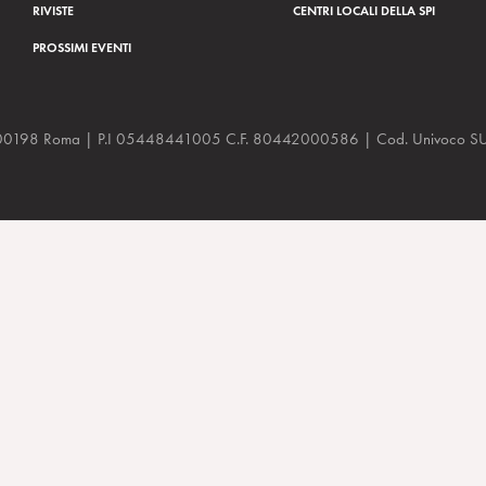
RIVISTE
CENTRI LOCALI DELLA SPI
PROSSIMI EVENTI
a, 48 00198 Roma | P.I 05448441005 C.F. 80442000586 | Cod. Univoco