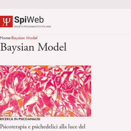
Home
Baysian Model
>
Baysian Model
RICERCA IN PSICOANALISI
Psicoterapia e psichedelici alla luce del