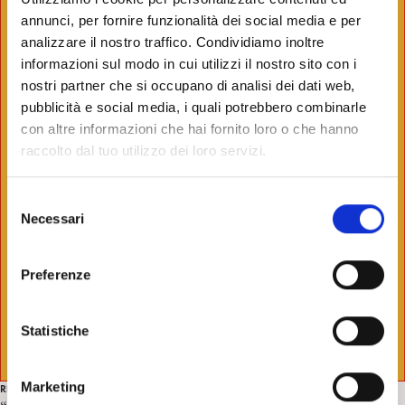
annunci, per fornire funzionalità dei social media e per
analizzare il nostro traffico. Condividiamo inoltre
informazioni sul modo in cui utilizzi il nostro sito con i
nostri partner che si occupano di analisi dei dati web,
pubblicità e social media, i quali potrebbero combinarle
con altre informazioni che hai fornito loro o che hanno
raccolto dal tuo utilizzo dei loro servizi.
S
Necessari
e
l
e
Preferenze
z
i
o
Statistiche
n
e
Marketing
RECENSIONI
d