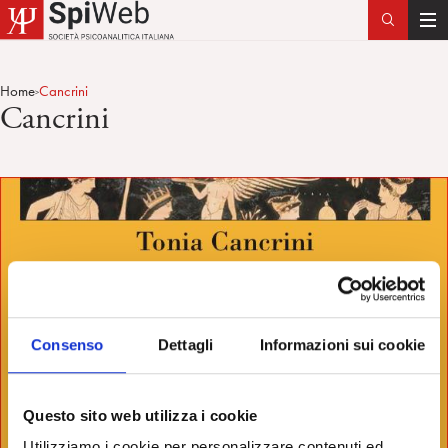
T
o
g
Home
Cancrini
>
g
Cancrini
l
e
n
a
v
i
g
a
t
i
Consenso
Dettagli
Informazioni sui cookie
o
n
Questo sito web utilizza i cookie
Utilizziamo i cookie per personalizzare contenuti ed