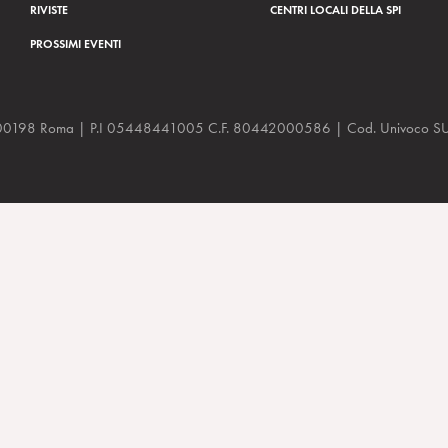
RIVISTE
CENTRI LOCALI DELLA SPI
PROSSIMI EVENTI
a, 48 00198 Roma | P.I 05448441005 C.F. 80442000586 | Cod. Univoco