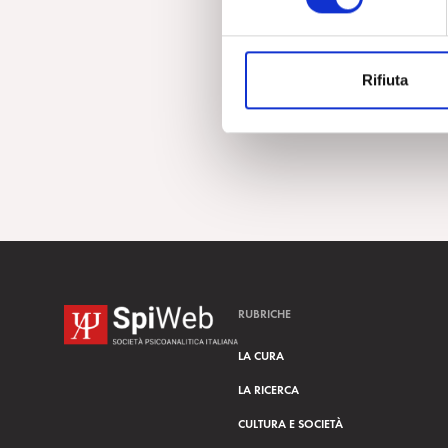
e
z
i
Rifiuta
o
n
e
d
e
l
c
o
n
s
RUBRICHE
e
n
LA CURA
s
LA RICERCA
o
CULTURA E SOCIETÀ