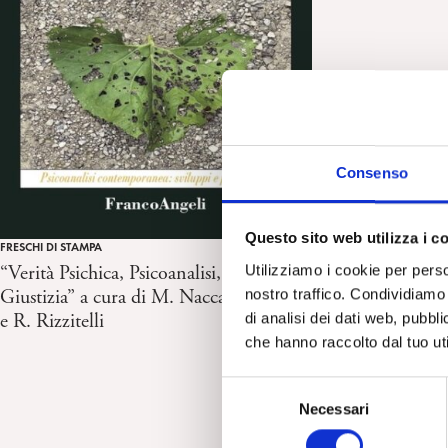
Consenso
Questo sito web utilizza i c
FRESCHI DI STAMPA
Utilizziamo i cookie per perso
“Verità Psichica, Psicoanalisi, Senso di
nostro traffico. Condividiamo 
Giustizia” a cura di M. Naccari Carlizzi
di analisi dei dati web, pubbl
e R. Rizzitelli
che hanno raccolto dal tuo uti
S
Necessari
e
l