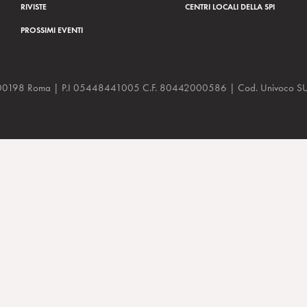
RIVISTE
CENTRI LOCALI DELLA SPI
PROSSIMI EVENTI
a, 48 00198 Roma | P.I 05448441005 C.F. 80442000586 | Cod. Univoco