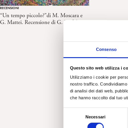
RECENSIONI
“Un tempo piccolo?”di M. Moscara e
G. Mattei. Recensione di G. Riefolo
Consenso
Questo sito web utilizza i c
Utilizziamo i cookie per perso
nostro traffico. Condividiamo 
di analisi dei dati web, pubbl
che hanno raccolto dal tuo uti
S
Necessari
e
l