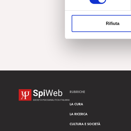
e
z
i
Rifiuta
o
n
e
d
e
l
c
o
n
s
RUBRICHE
e
n
LA CURA
s
LA RICERCA
o
CULTURA E SOCIETÀ