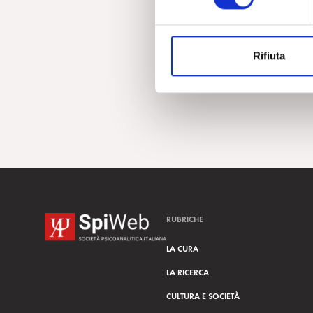
e
z
i
Rifiuta
o
n
e
d
e
l
c
o
n
s
RUBRICHE
e
n
LA CURA
s
LA RICERCA
o
CULTURA E SOCIETÀ