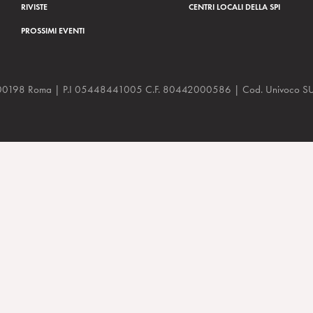
RIVISTE
CENTRI LOCALI DELLA SPI
PROSSIMI EVENTI
a, 48 00198 Roma | P.I 05448441005 C.F. 80442000586 | Cod. Univoco