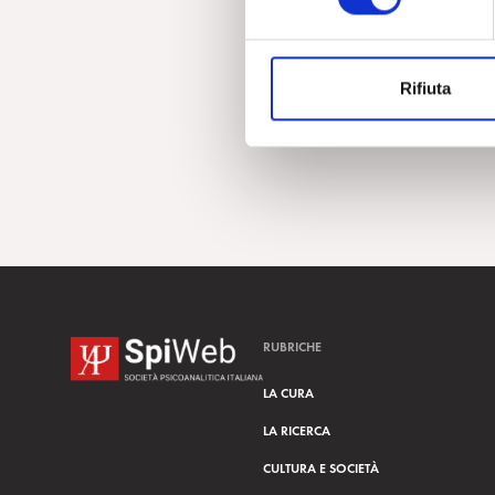
e
z
i
Rifiuta
o
n
e
d
e
l
c
o
n
s
RUBRICHE
e
n
LA CURA
s
LA RICERCA
o
CULTURA E SOCIETÀ