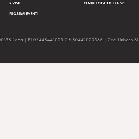
RIVISTE
CENTRI LOCALI DELLA SPI
PROSSIMI EVENTI
a, 48 00198 Roma | P.I 05448441005 C.F. 80442000586 | Cod. Univoco