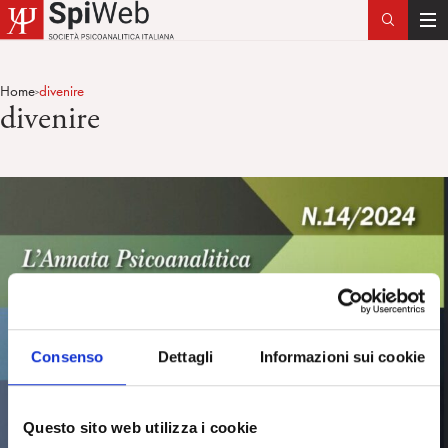
T
o
g
Home
divenire
>
g
divenire
l
e
n
a
v
i
g
a
t
i
Consenso
Dettagli
Informazioni sui cookie
o
n
Questo sito web utilizza i cookie