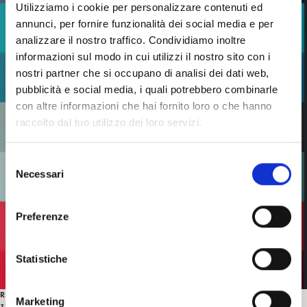
Utilizziamo i cookie per personalizzare contenuti ed
annunci, per fornire funzionalità dei social media e per
analizzare il nostro traffico. Condividiamo inoltre
informazioni sul modo in cui utilizzi il nostro sito con i
nostri partner che si occupano di analisi dei dati web,
pubblicità e social media, i quali potrebbero combinarle
con altre informazioni che hai fornito loro o che hanno
raccolto dal tuo utilizzo dei loro servizi.
S
Necessari
e
l
e
Preferenze
z
i
o
Statistiche
n
e
RECENSIONI
Marketing