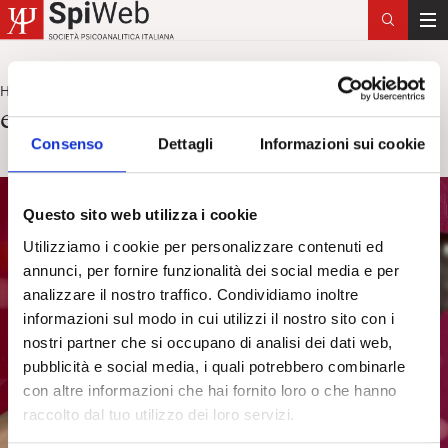
T
o
g
Home
esperienza transizionale
>
g
esperienza transizionale
l
Consenso
Dettagli
Informazioni sui cookie
e
n
a
Questo sito web utilizza i cookie
v
i
Utilizziamo i cookie per personalizzare contenuti ed
g
annunci, per fornire funzionalità dei social media e per
a
analizzare il nostro traffico. Condividiamo inoltre
t
informazioni sul modo in cui utilizzi il nostro sito con i
i
nostri partner che si occupano di analisi dei dati web,
o
pubblicità e social media, i quali potrebbero combinarle
n
con altre informazioni che hai fornito loro o che hanno
raccolto dal tuo utilizzo dei loro servizi.