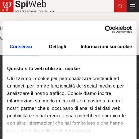
T
o
g
Home
etnia
>
g
etnia
l
e
Consenso
Dettagli
Informazioni sui cookie
n
a
Questo sito web utilizza i cookie
v
i
Utilizziamo i cookie per personalizzare contenuti ed
g
annunci, per fornire funzionalità dei social media e per
a
analizzare il nostro traffico. Condividiamo inoltre
t
informazioni sul modo in cui utilizzi il nostro sito con i
i
nostri partner che si occupano di analisi dei dati web,
o
pubblicità e social media, i quali potrebbero combinarle
n
con altre informazioni che hai fornito loro o che hanno
raccolto dal tuo utilizzo dei loro servizi.