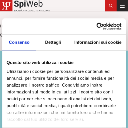
T
o
g
Home
etnopsicoanalisi
>
g
etnopsicoanalisi
l
Consenso
Dettagli
Informazioni sui cookie
e
n
a
Questo sito web utilizza i cookie
v
i
Utilizziamo i cookie per personalizzare contenuti ed
g
annunci, per fornire funzionalità dei social media e per
a
analizzare il nostro traffico. Condividiamo inoltre
t
informazioni sul modo in cui utilizzi il nostro sito con i
i
nostri partner che si occupano di analisi dei dati web,
o
pubblicità e social media, i quali potrebbero combinarle
n
con altre informazioni che hai fornito loro o che hanno
raccolto dal tuo utilizzo dei loro servizi.