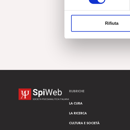
e
z
i
Rifiuta
o
n
e
d
e
l
c
o
n
s
RUBRICHE
e
n
LA CURA
s
LA RICERCA
o
CULTURA E SOCIETÀ