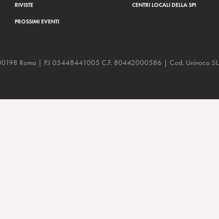
RIVISTE
CENTRI LOCALI DELLA SPI
PROSSIMI EVENTI
a, 48 00198 Roma | P.I 05448441005 C.F. 80442000586 | Cod. Univoco