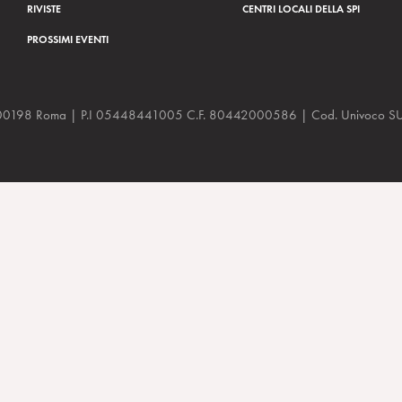
RIVISTE
CENTRI LOCALI DELLA SPI
PROSSIMI EVENTI
a, 48 00198 Roma | P.I 05448441005 C.F. 80442000586 | Cod. Univoco