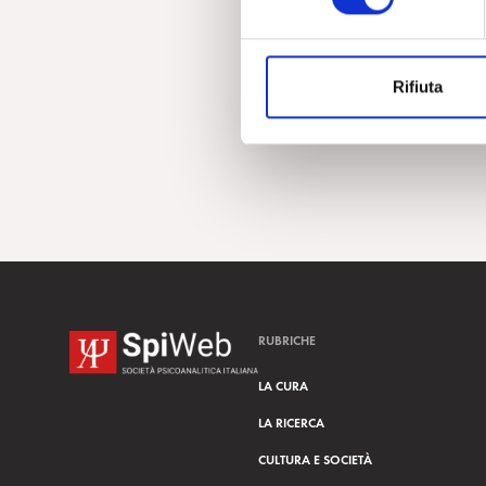
e
z
i
Rifiuta
o
n
e
d
e
l
c
o
n
s
RUBRICHE
e
n
LA CURA
s
LA RICERCA
o
CULTURA E SOCIETÀ