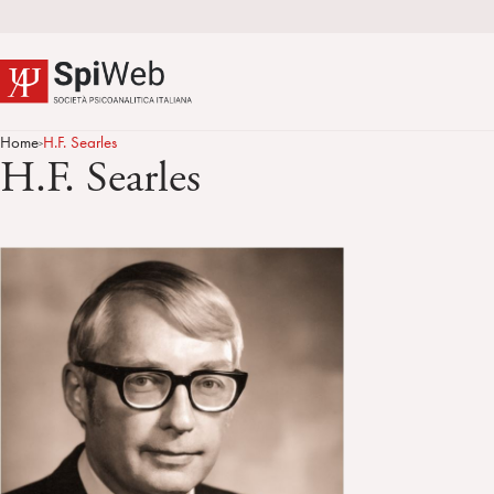
Home
H.F. Searles
>
H.F. Searles