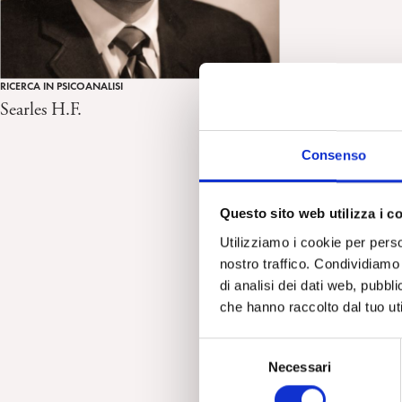
RICERCA IN PSICOANALISI
Searles H.F.
Consenso
Questo sito web utilizza i c
Utilizziamo i cookie per perso
nostro traffico. Condividiamo 
di analisi dei dati web, pubbl
che hanno raccolto dal tuo uti
S
Necessari
e
l