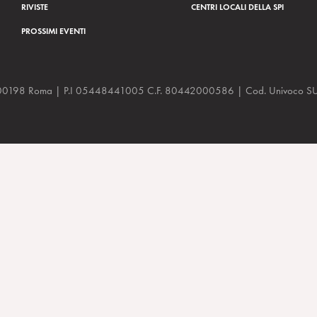
RIVISTE
CENTRI LOCALI DELLA SPI
PROSSIMI EVENTI
a, 48 00198 Roma | P.I 05448441005 C.F. 80442000586 | Cod. Univoco