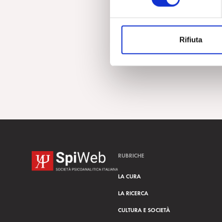
e
z
i
Rifiuta
o
n
e
d
e
l
c
o
n
s
RUBRICHE
e
n
LA CURA
s
LA RICERCA
o
CULTURA E SOCIETÀ