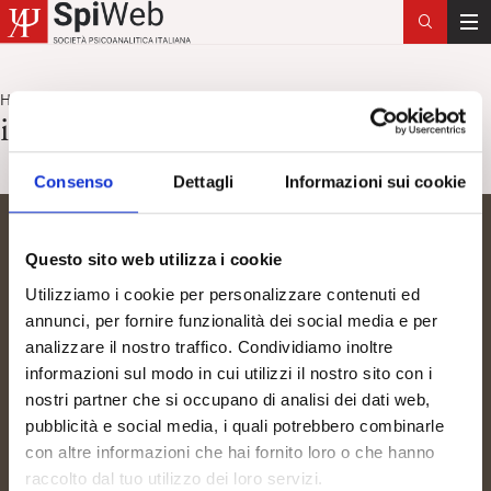
T
o
g
Home
identificazione proiettiva
>
g
identificazione proiettiva
l
e
Consenso
Dettagli
Informazioni sui cookie
n
a
v
Questo sito web utilizza i cookie
i
Utilizziamo i cookie per personalizzare contenuti ed
g
annunci, per fornire funzionalità dei social media e per
a
analizzare il nostro traffico. Condividiamo inoltre
t
informazioni sul modo in cui utilizzi il nostro sito con i
i
nostri partner che si occupano di analisi dei dati web,
o
pubblicità e social media, i quali potrebbero combinarle
n
con altre informazioni che hai fornito loro o che hanno
raccolto dal tuo utilizzo dei loro servizi.