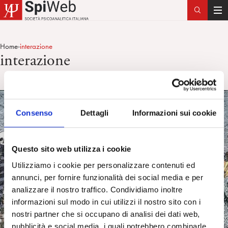
T
o
g
Home
interazione
>
g
interazione
l
e
n
a
v
Consenso
Dettagli
Informazioni sui cookie
i
g
Questo sito web utilizza i cookie
a
t
Utilizziamo i cookie per personalizzare contenuti ed
i
annunci, per fornire funzionalità dei social media e per
o
analizzare il nostro traffico. Condividiamo inoltre
n
informazioni sul modo in cui utilizzi il nostro sito con i
nostri partner che si occupano di analisi dei dati web,
pubblicità e social media, i quali potrebbero combinarle