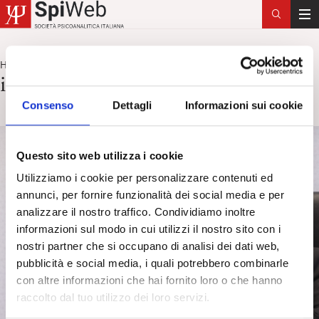
T
o
g
Home
intervista
>
g
intervista
l
Consenso
Dettagli
Informazioni sui cookie
e
n
a
Questo sito web utilizza i cookie
v
i
Utilizziamo i cookie per personalizzare contenuti ed
g
annunci, per fornire funzionalità dei social media e per
a
analizzare il nostro traffico. Condividiamo inoltre
t
informazioni sul modo in cui utilizzi il nostro sito con i
i
nostri partner che si occupano di analisi dei dati web,
o
pubblicità e social media, i quali potrebbero combinarle
n
con altre informazioni che hai fornito loro o che hanno
raccolto dal tuo utilizzo dei loro servizi.