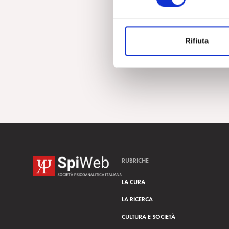
e
z
i
Rifiuta
o
n
e
d
e
l
c
o
n
s
RUBRICHE
e
n
LA CURA
s
LA RICERCA
o
CULTURA E SOCIETÀ