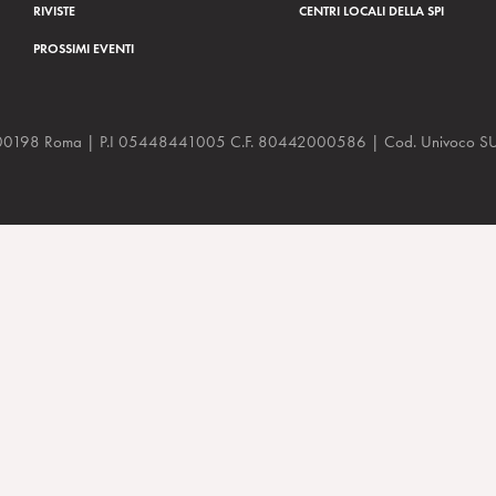
RIVISTE
CENTRI LOCALI DELLA SPI
PROSSIMI EVENTI
a, 48 00198 Roma | P.I 05448441005 C.F. 80442000586 | Cod. Univoco