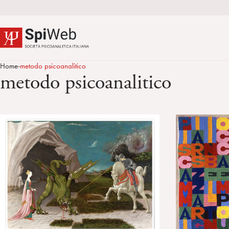
Home
metodo psicoanalitico
>
metodo psicoanalitico