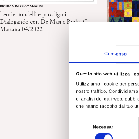
RICERCA IN PSICOANALISI
Teorie, modelli e paradigmi –
Dialogando con De Masi e Riolo. G.
Mattana 04/2022
RASSEGNA STAMPA
Psicoanalisi 
ricerca di ass
21/04/22, D.
Consenso
Questo sito web utilizza i c
Utilizziamo i cookie per perso
nostro traffico. Condividiamo 
di analisi dei dati web, pubbl
che hanno raccolto dal tuo uti
S
Necessari
e
l