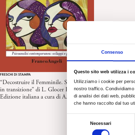
Consenso
Questo sito web utilizza i c
FRESCHI DI STAMPA
Utilizziamo i cookie per perso
“Decostruire il Femminile. Soggettività
nostro traffico. Condividiamo 
in transizione” di L. Glocer Fiorini.
di analisi dei dati web, pubbl
Edizione italiana a cura di A. Falci
che hanno raccolto dal tuo uti
S
Necessari
e
l