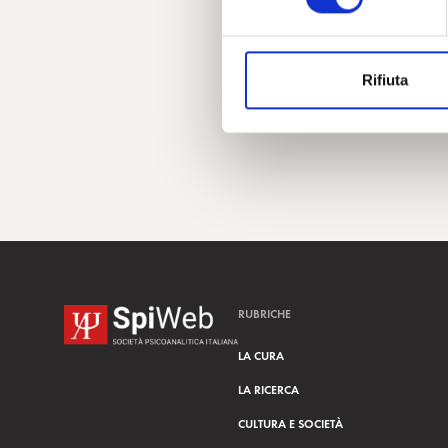
e
z
i
Rifiuta
o
n
e
d
e
l
c
o
n
s
RUBRICHE
e
n
LA CURA
s
LA RICERCA
o
CULTURA E SOCIETÀ