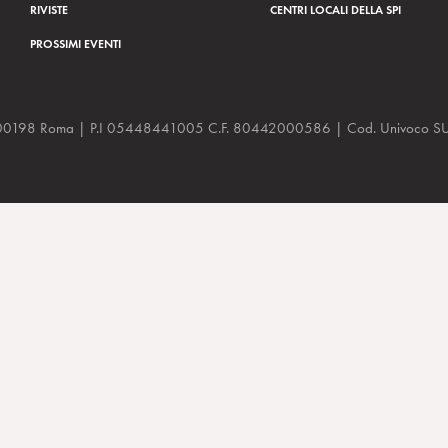
RIVISTE
CENTRI LOCALI DELLA SPI
PROSSIMI EVENTI
a, 48 00198 Roma | P.I 05448441005 C.F. 80442000586 | Cod. Univoco