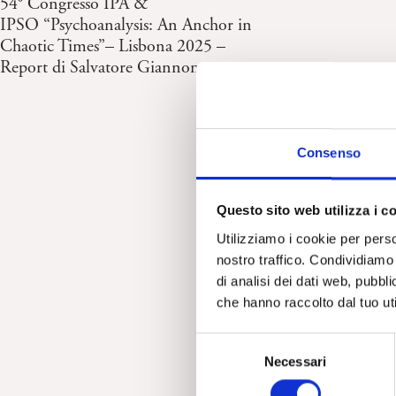
54° Congresso IPA &
IPSO “Psychoanalysis: An Anchor in
Chaotic Times”– Lisbona 2025 –
Report di Salvatore Giannone
Consenso
Questo sito web utilizza i c
Utilizziamo i cookie per perso
nostro traffico. Condividiamo 
di analisi dei dati web, pubbl
che hanno raccolto dal tuo uti
S
Necessari
e
l