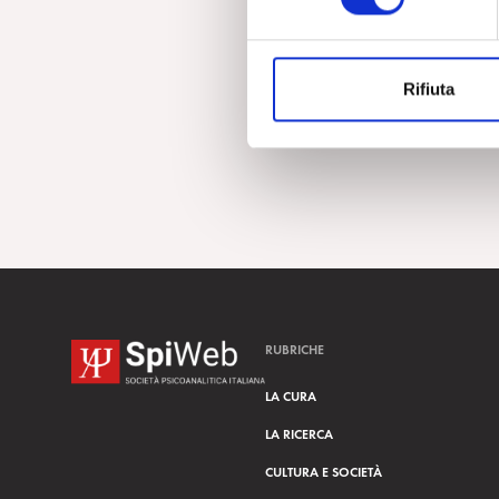
e
z
i
Rifiuta
o
n
e
d
e
l
c
o
n
s
RUBRICHE
e
n
LA CURA
s
LA RICERCA
o
CULTURA E SOCIETÀ