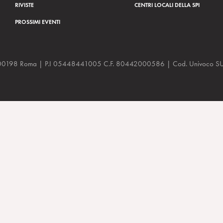
RIVISTE
CENTRI LOCALI DELLA SPI
PROSSIMI EVENTI
a, 48 00198 Roma | P.I 05448441005 C.F. 80442000586 | Cod. Univoco