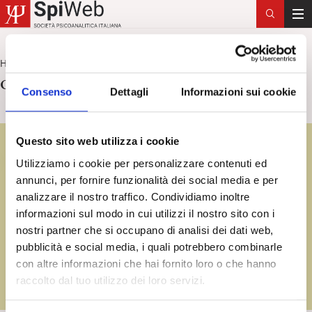
T
o
g
Home
oggetto confusivo
>
g
oggetto confusivo
l
Consenso
Dettagli
Informazioni sui cookie
e
n
a
Questo sito web utilizza i cookie
v
Utilizziamo i cookie per personalizzare contenuti ed
i
annunci, per fornire funzionalità dei social media e per
g
analizzare il nostro traffico. Condividiamo inoltre
a
informazioni sul modo in cui utilizzi il nostro sito con i
t
nostri partner che si occupano di analisi dei dati web,
i
pubblicità e social media, i quali potrebbero combinarle
o
con altre informazioni che hai fornito loro o che hanno
n
raccolto dal tuo utilizzo dei loro servizi.