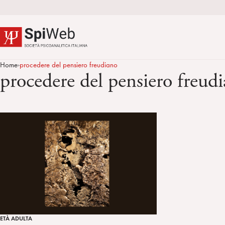
Home
procedere del pensiero freudiano
>
procedere del pensiero freud
ETÀ ADULTA