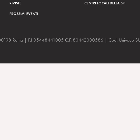
RIVISTE
CENTRI LOCALI DELLA SPI
PROSSIMI EVENTI
a, 48 00198 Roma | P.I 05448441005 C.F. 80442000586 | Cod. Univoco