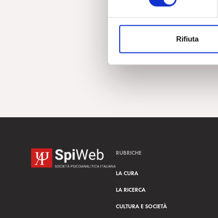
e
z
i
Rifiuta
o
n
e
d
e
l
c
o
n
s
RUBRICHE
e
n
LA CURA
s
LA RICERCA
o
CULTURA E SOCIETÀ