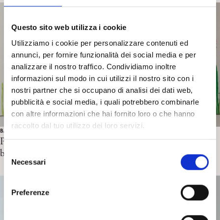
Questo sito web utilizza i cookie
Utilizziamo i cookie per personalizzare contenuti ed
annunci, per fornire funzionalità dei social media e per
analizzare il nostro traffico. Condividiamo inoltre
informazioni sul modo in cui utilizzi il nostro sito con i
nostri partner che si occupano di analisi dei dati web,
pubblicità e social media, i quali potrebbero combinarle
con altre informazioni che hai fornito loro o che hanno
raccolto dal tuo utilizzo dei loro servizi.
BAMBINI E ADOLESCENTI
Presentazione della sezione La Clinica psicoanalitica con
bambini e adolescenti – C. Balzano
S
Necessari
e
l
e
Preferenze
z
i