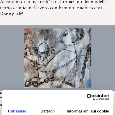
Ai confini di nuove realtà: trasformazioni dei modelli
teorico-clinici nel lavoro con bambini e adolescenti.
Ronny Jaffè
BAMBINI E ADOLESCENTI
“Menti psicoanalitiche al lavoro di fronte agli stati
autistici” Roma, 1/02/2025. Report di R. Tancredi
Consenso
Dettagli
Informazioni sui cookie