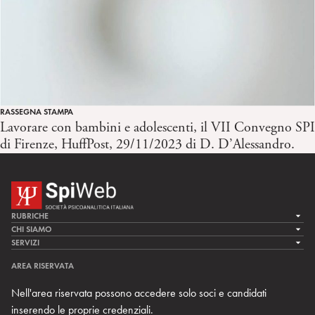
RASSEGNA STAMPA
Lavorare con bambini e adolescenti, il VII Convegno SPI
di Firenze, HuffPost, 29/11/2023 di D. D’Alessandro.
RUBRICHE
LA CURA
CHI SIAMO
LA SPI
SERVIZI
LA RICERCA
SPIPEDIA
TEAM DI SPIWEB
AREA RISERVATA
CULTURA E SOCIETÀ
CERCA UNO PSICOANALISTA
CONTATTI
Nell'area riservata possono accedere solo soci e candidati
MULTIMEDIA
ARCHIVIO STORICO
inserendo le proprie credenziali.
RIVISTE