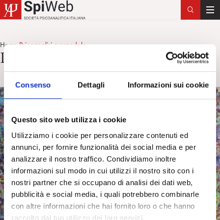
T
o
g
Home
Psicoanalisi e ospedale
>
g
Psicoanalisi e ospedale
l
e
Consenso
Dettagli
Informazioni sui cookie
n
a
v
Questo sito web utilizza i cookie
i
g
Utilizziamo i cookie per personalizzare contenuti ed
a
annunci, per fornire funzionalità dei social media e per
t
analizzare il nostro traffico. Condividiamo inoltre
i
informazioni sul modo in cui utilizzi il nostro sito con i
o
nostri partner che si occupano di analisi dei dati web,
n
pubblicità e social media, i quali potrebbero combinarle
con altre informazioni che hai fornito loro o che hanno
raccolto dal tuo utilizzo dei loro servizi.