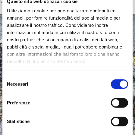
Un ricordo di Gina Ferrara Mori. S. Nicasi
Questo sito web utilizza i cookie
Utilizziamo i cookie per personalizzare contenuti ed
annunci, per fornire funzionalità dei social media e per
analizzare il nostro traffico. Condividiamo inoltre
informazioni sul modo in cui utilizzi il nostro sito con i
nostri partner che si occupano di analisi dei dati web,
pubblicità e social media, i quali potrebbero combinarle
con altre informazioni che hai fornito loro o che hanno
raccolto dal tuo utilizzo dei loro servizi.
S
Necessari
e
l
e
Preferenze
z
i
o
Statistiche
n