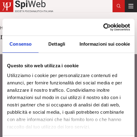
T
o
g
Home
riti
>
g
riti
l
Consenso
Dettagli
Informazioni sui cookie
e
n
a
Questo sito web utilizza i cookie
v
i
Utilizziamo i cookie per personalizzare contenuti ed
g
annunci, per fornire funzionalità dei social media e per
a
analizzare il nostro traffico. Condividiamo inoltre
t
informazioni sul modo in cui utilizzi il nostro sito con i
i
nostri partner che si occupano di analisi dei dati web,
o
pubblicità e social media, i quali potrebbero combinarle
n
con altre informazioni che hai fornito loro o che hanno
raccolto dal tuo utilizzo dei loro servizi.