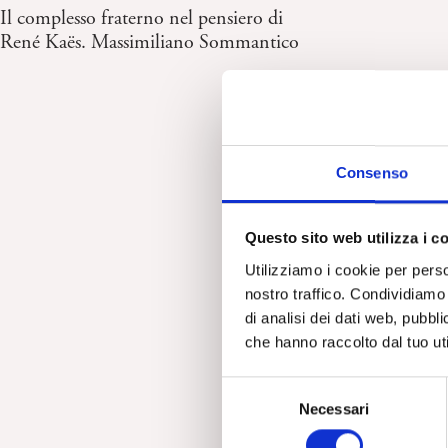
Il complesso fraterno nel pensiero di
René Kaës. Massimiliano Sommantico
Consenso
Questo sito web utilizza i c
Utilizziamo i cookie per perso
nostro traffico. Condividiamo 
di analisi dei dati web, pubbl
che hanno raccolto dal tuo uti
S
Necessari
e
l