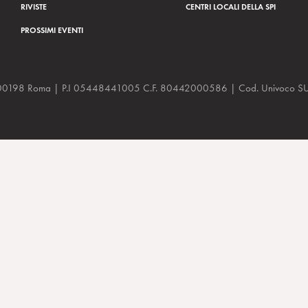
RIVISTE
CENTRI LOCALI DELLA SPI
PROSSIMI EVENTI
a, 48 00198 Roma | P.I 05448441005 C.F. 80442000586 | Cod. Univoco