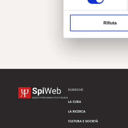
e
z
i
Rifiuta
o
n
e
d
e
l
c
o
n
s
RUBRICHE
e
n
LA CURA
s
LA RICERCA
o
CULTURA E SOCIETÀ