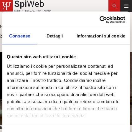
T
o
g
Home
sistema nervoso
>
g
sistema nervoso
Consenso
Dettagli
Informazioni sui cookie
l
e
n
Questo sito web utilizza i cookie
a
v
Utilizziamo i cookie per personalizzare contenuti ed
i
annunci, per fornire funzionalità dei social media e per
g
analizzare il nostro traffico. Condividiamo inoltre
a
informazioni sul modo in cui utilizzi il nostro sito con i
t
nostri partner che si occupano di analisi dei dati web,
i
pubblicità e social media, i quali potrebbero combinarle
o
con altre informazioni che hai fornito loro o che hanno
n
raccolto dal tuo utilizzo dei loro servizi.
RASSEGNA STAMPA
S