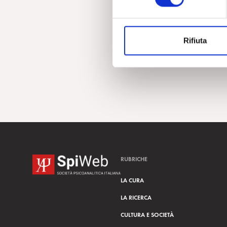
e
z
i
Rifiuta
o
n
e
d
e
l
c
o
n
s
RUBRICHE
e
n
LA CURA
s
LA RICERCA
o
CULTURA E SOCIETÀ