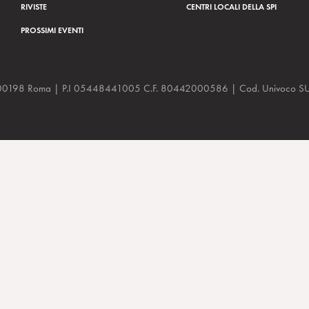
RIVISTE
CENTRI LOCALI DELLA SPI
PROSSIMI EVENTI
a, 48 00198 Roma | P.I 05448441005 C.F. 80442000586 | Cod. Univoco