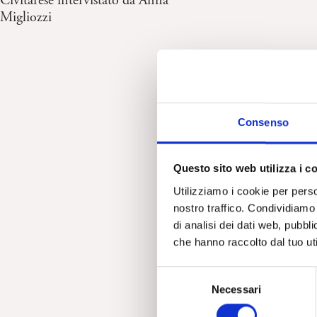
Civitarese intervistato da Anna
Migliozzi
Consenso
Questo sito web utilizza i c
Utilizziamo i cookie per perso
nostro traffico. Condividiamo 
di analisi dei dati web, pubbl
che hanno raccolto dal tuo uti
S
Necessari
e
l