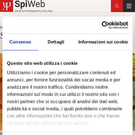
T
o
g
Home
Spielrein
>
g
Spielrein
l
Consenso
Dettagli
Informazioni sui cookie
e
n
a
Questo sito web utilizza i cookie
v
Utilizziamo i cookie per personalizzare contenuti ed
i
annunci, per fornire funzionalità dei social media e per
g
analizzare il nostro traffico. Condividiamo inoltre
a
informazioni sul modo in cui utilizzi il nostro sito con i
t
nostri partner che si occupano di analisi dei dati web,
i
pubblicità e social media, i quali potrebbero combinarle
o
con altre informazioni che hai fornito loro o che hanno
n
raccolto dal tuo utilizzo dei loro servizi.
LA VOCE DEGLI PSICOANALISTI