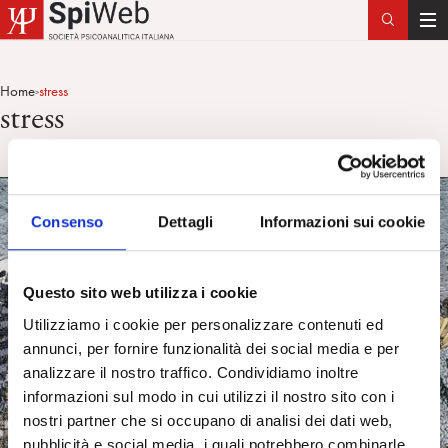
T
o
g
Home
stress
>
g
stress
l
e
n
a
v
Consenso
Dettagli
Informazioni sui cookie
i
g
Questo sito web utilizza i cookie
a
t
Utilizziamo i cookie per personalizzare contenuti ed
i
annunci, per fornire funzionalità dei social media e per
o
analizzare il nostro traffico. Condividiamo inoltre
n
informazioni sul modo in cui utilizzi il nostro sito con i
nostri partner che si occupano di analisi dei dati web,
pubblicità e social media, i quali potrebbero combinarle