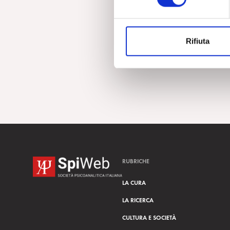
e
z
i
Rifiuta
o
n
e
d
e
l
c
o
n
s
RUBRICHE
e
n
LA CURA
s
LA RICERCA
o
CULTURA E SOCIETÀ