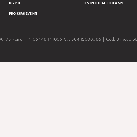
RIVISTE
CENTRI LOCALI DELLA SPI
PROSSIMI EVENTI
a, 48 00198 Roma | P.I 05448441005 C.F. 80442000586 | Cod. Univoco