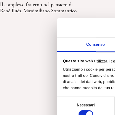
Il complesso fraterno nel pensiero di
René Kaës. Massimiliano Sommantico
Consenso
Questo sito web utilizza i c
Utilizziamo i cookie per perso
nostro traffico. Condividiamo 
di analisi dei dati web, pubbl
che hanno raccolto dal tuo uti
S
Necessari
e
l