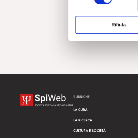
e
z
i
Rifiuta
o
n
e
d
e
l
c
o
n
s
RUBRICHE
e
n
LA CURA
s
LA RICERCA
o
CULTURA E SOCIETÀ