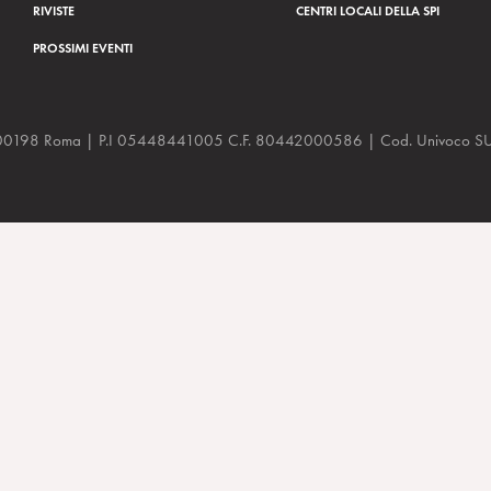
RIVISTE
CENTRI LOCALI DELLA SPI
PROSSIMI EVENTI
a, 48 00198 Roma | P.I 05448441005 C.F. 80442000586 | Cod. Univoco