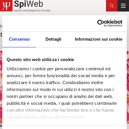
T
o
g
Home
trattamento psicoterapico
>
g
trattamento psicoterapico
l
Consenso
Dettagli
Informazioni sui cookie
e
n
a
Questo sito web utilizza i cookie
v
Utilizziamo i cookie per personalizzare contenuti ed
i
annunci, per fornire funzionalità dei social media e per
g
analizzare il nostro traffico. Condividiamo inoltre
a
informazioni sul modo in cui utilizzi il nostro sito con i
t
nostri partner che si occupano di analisi dei dati web,
i
pubblicità e social media, i quali potrebbero combinarle
o
con altre informazioni che hai fornito loro o che hanno
n
raccolto dal tuo utilizzo dei loro servizi.
RICERCA IN PSICOANALISI