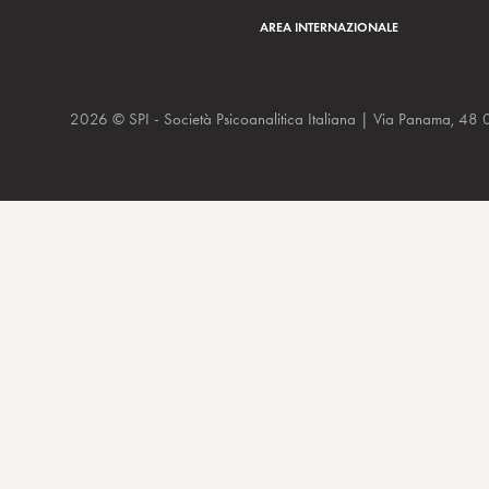
AREA INTERNAZIONALE
2026 © SPI - Società Psicoanalitica Italiana | Via Panam
Il nostro rapporto con la società e il Congresso di maggio