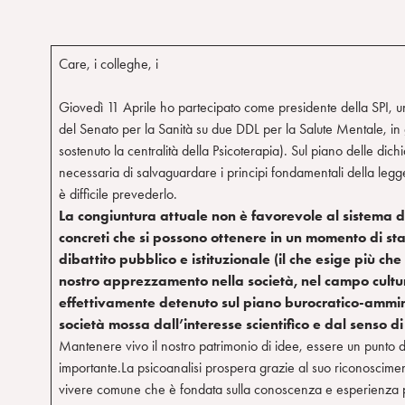
Care,
i colleghe
, i
Giovedì 11 Aprile ho partecipato come presidente della SPI, u
del Senato per la Sanità su due DDL per la Salute Mentale, in g
sostenuto la centralità della Psicoterapia). Sul piano delle dic
necessaria di salvaguardare i principi fondamentali della le
è difficile prevederlo.
La congiuntura attuale non è favorevole al sistema del
concreti che si possono ottenere in un momento di s
dibattito pubblico e istituzionale (il che esige più c
nostro apprezzamento nella società, nel campo cultur
effettivamente detenuto sul piano burocratico-ammini
società mossa dall’interesse scientifico e dal senso di 
Mantenere vivo il nostro patrimonio di idee, essere un punto di
importante.La psicoanalisi prospera grazie al suo riconoscimen
vivere comune che è fondata sulla conoscenza e esperienza pr