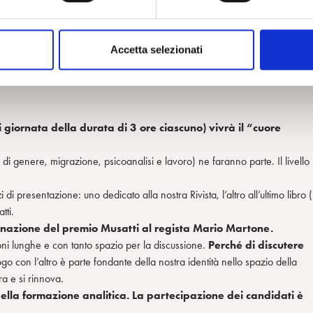
discriminate nel campo del lavoro, della politica, della cultura e della
Accetta selezionati
e stessa dei diritti e nel loro rispetto. Le nostre interlocutrici sono
 e Silvana Sciarra ex Presidente della Corte Costituzionale.
 giornata della durata di 3 ore ciascuno) vivrà il “cuore
a di genere, migrazione, psicoanalisi e lavoro) ne faranno parte. Il livello
 presentazione: uno dedicato alla nostra Rivista, l’altro all’ultimo libro (
tti.
gnazione del premio Musatti al regista Mario Martone.
ni lunghe e con tanto spazio per la discussione.
Perché di discutere
logo con l’altro è parte fondante della nostra identità nello spazio della
ira e si rinnova.
lla formazione analitica. La partecipazione dei candidati è