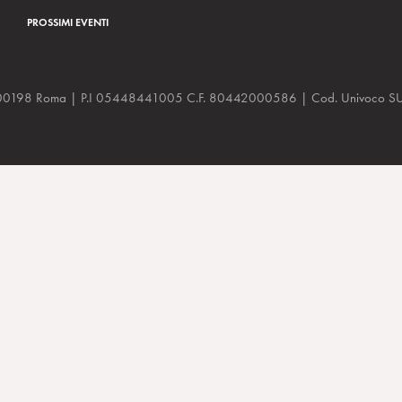
PROSSIMI EVENTI
a, 48 00198 Roma | P.I 05448441005 C.F. 80442000586 | Cod. Univoco