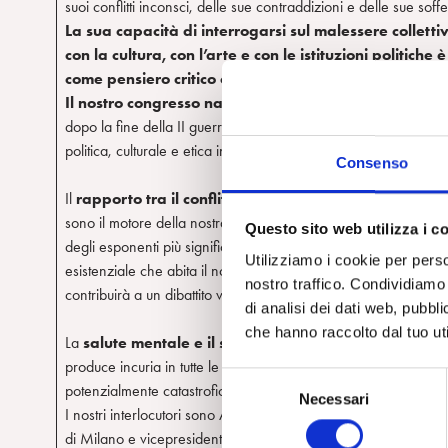
suoi conflitti inconsci, delle sue contraddizioni e delle sue sof
La sua capacità di interrogarsi sul malessere collettivo
con la cultura, con l’arte e con le istituzioni politi
come pensiero critico costitutivo della Polis (l’ordinam
Il nostro
congresso nazionale
a Roma il 24 -26 Mag
dopo la fine della II guerra mondiale, il rapporto tra il maless
politica, culturale e etica in cui viviamo. Le tre plenarie del c
Consenso
Il
rapporto tra il conflitto e il futuro:
si può costruire il f
sono il motore della nostra vita e la libertà dell’altro di oppors
Questo sito web utilizza i c
degli esponenti più significativi del “nuovo corso” della Chies
Utilizziamo i cookie per perso
esistenziale che abita il nostro mondo, e Di Cesare apprezzata f
nostro traffico. Condividiamo 
contribuirà a un dibattito vero.
di analisi dei dati web, pubbl
che hanno raccolto dal tuo uti
La
salute mentale e il suo destino,
la pericolosa mancanza
produce incuria in tutte le nostre relazioni, fa crescere un dis
S
potenzialmente catastrofico.
Necessari
e
I nostri interlocutori sono Antonello D’Elia presidente della P
l
di Milano e vicepresidente della Società di Epidemiologia Psich