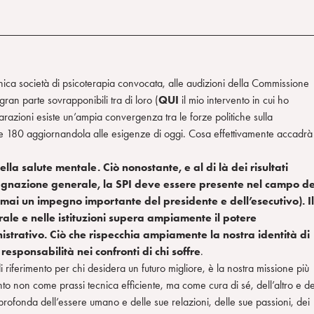
nica società di psicoterapia convocata, alle audizioni della Commissione
ran parte sovrapponibili tra di loro (
QUI
il mio intervento in cui ho
hiarazioni esiste un’ampia convergenza tra le forze politiche sulla
gge 180 aggiornandola alle esigenze di oggi. Cosa effettivamente accadrà
la salute mentale. Ciò nonostante, e al di là dei risultati
tagnazione generale, la SPI deve essere presente nel campo de
he mai un impegno importante del presidente e dell’esecutivo). Il
ale e nelle istituzioni supera ampiamente il potere
strativo. Ciò che rispecchia ampiamente la nostra identità di
responsabilità nei confronti di chi soffre
.
 riferimento per chi desidera un futuro migliore, è la nostra missione più
to non come prassi tecnica efficiente, ma come cura di sé, dell’altro e de
ofonda dell’essere umano e delle sue relazioni, delle sue passioni, dei