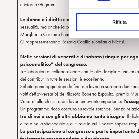
e
e Marco Grignani.
z
i
Le donne e i diritti:
non solo i diritti delle donne fortemente 
Rifiuta
o
sessualità, ma anche la centralità della donna nella significazion
n
Margherita Cassano Prima Presidente della Corte di Cassazione
e
Ci rappresenteranno Rosaria Capillo e Stefania Nicasi.
d
e
Nelle sessioni di venerdì e di sabato (cinque per ogni
l
psicoanalitico” del congresso.
c
Tre laboratori di collaborazione con le alte discipline (violenz
o
dei contributi in tutte le sessioni è eccellente.
n
Sabato pomeriggio dopo la fine dei lavori ci saranno due spazi di
s
volti dell’avversario
) del filosofo Roberto Esposito, premio Musa
e
Venerdì alla chiusura dei lavori un evento importante:
l’asse
n
Un programma ricco costruito su tavole rotonde. Senza relazio
s
tra di noi e con gli altri abbiamo tanto bisogno
. Il dia
o
cura e nella vita sociale e culturale in cui il nostro sapere resp
La partecipazione al congresso è parte importante de
fortemente raccomandata e desiderata.