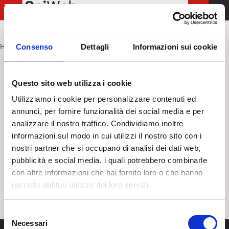
T
o
g
Home
Comitato Esecutivo 2021 - 2025
Consenso
Dettagli
Informazioni sui cookie
>
g
l
Comitato Esecutivo 2021 – 2025
e
Questo sito web utilizza i cookie
n
Utilizziamo i cookie per personalizzare contenuti ed
Torna a: Archivio
a
annunci, per fornire funzionalità dei social media e per
v
analizzare il nostro traffico. Condividiamo inoltre
i
informazioni sul modo in cui utilizzi il nostro sito con i
g
nostri partner che si occupano di analisi dei dati web,
a
pubblicità e social media, i quali potrebbero combinarle
t
con altre informazioni che hai fornito loro o che hanno
i
raccolto dal tuo utilizzo dei loro servizi.
o
n
S
Necessari
e