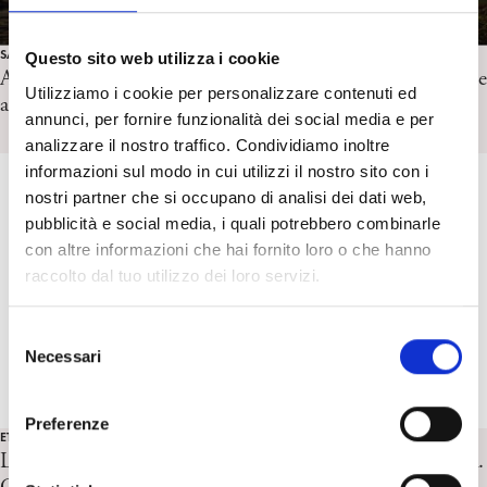
SALUTE MENTALE E PSICOANALISI
Questo sito web utilizza i cookie
Al di là dei principi della Corte Costituzionale. Brevi note
Utilizziamo i cookie per personalizzare contenuti ed
a margine della sentenza 76/2025. M. Marchetti
annunci, per fornire funzionalità dei social media e per
analizzare il nostro traffico. Condividiamo inoltre
informazioni sul modo in cui utilizzi il nostro sito con i
nostri partner che si occupano di analisi dei dati web,
pubblicità e social media, i quali potrebbero combinarle
con altre informazioni che hai fornito loro o che hanno
raccolto dal tuo utilizzo dei loro servizi.
S
Necessari
e
l
e
Preferenze
ETÀ ADULTA
z
Lavorare intorno al bianco. La clinica contemporanea. A.
i