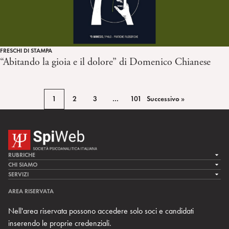
FRESCHI DI STAMPA
“Abitando la gioia e il dolore” di Domenico Chianese
1
2
3
…
101
Successivo »
RUBRICHE
LA CURA
CHI SIAMO
LA SPI
SERVIZI
LA RICERCA
SPIPEDIA
TEAM DI SPIWEB
AREA RISERVATA
CULTURA E SOCIETÀ
CERCA UNO PSICOANALISTA
CONTATTI
Nell'area riservata possono accedere solo soci e candidati
MULTIMEDIA
ARCHIVIO STORICO
inserendo le proprie credenziali.
RIVISTE