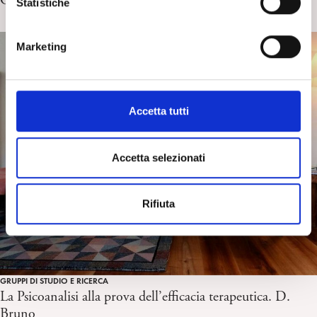
Giuffrida
o
Statistiche
n
e
Marketing
d
e
l
c
Accetta tutti
o
n
s
Accetta selezionati
e
n
Rifiuta
s
o
GRUPPI DI STUDIO E RICERCA
La Psicoanalisi alla prova dell’efficacia terapeutica. D.
Bruno