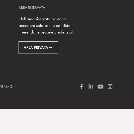
AREA RISERVATA
Nell'area riservata possono
accedere solo soci e candidati
inserendo le proprie credenziali.
AREA PRIVATA
 SUBM70N
F
L
Y
I
a
i
o
n
c
n
u
s
e
k
T
t
b
e
u
a
o
d
b
g