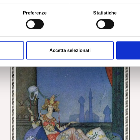
Sul pensiero clinico: incontro tra psicoanalisi e
salute mentale. G. Saraò
Preferenze
Statistiche
Accetta selezionati