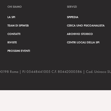
CHI SIAMO
SERVIZI
LA SPI
SPIPEDIA
TEAM DI SPIWEB
CERCA UNO PSICOANALISTA
CONTATTI
ARCHIVIO STORICO
RIVISTE
CENTRI LOCALI DELLA SPI
PROSSIMI EVENTI
a, 48 00198 Roma | P.I 05448441005 C.F. 80442000586 | Cod. Univoco