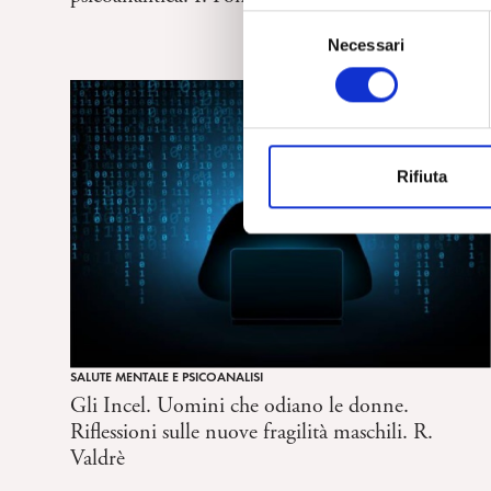
S
Necessari
e
l
e
z
i
Rifiuta
o
n
e
d
e
l
c
o
SALUTE MENTALE E PSICOANALISI
n
Gli Incel. Uomini che odiano le donne.
s
Riflessioni sulle nuove fragilità maschili. R.
e
Valdrè
n