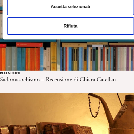
s
Accetta selezionati
e
n
Rifiuta
s
o
RECENSIONI
Sadomasochismo – Recensione di Chiara Catellan