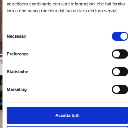
potrebbero combinarle con altre informazioni che hai fornito
loro o che hanno raccolto dal tuo utilizzo dei loro servizi.
S
Necessari
e
l
e
Preferenze
RECENSIONI CINEMA
z
Reality
i
o
Statistiche
n
e
Marketing
d
e
l
c
Accetta tutti
o
n