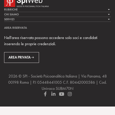
RUBRICHE
LA CURA
CHI SIAMO
LA SPI
SERVIZI
LA RICERCA
SPIPEDIA
TEAM DI SPIWEB
AREA RISERVATA
CULTURA E SOCIETÀ
CERCA UNO PSICOANALISTA
CONTATTI
Nell'area riservata possono accedere solo soci e candidati
MULTIMEDIA
ARCHIVIO STORICO
inserendo le proprie credenziali.
RIVISTE
AREA INTERNAZIONALE
CENTRI LOCALI DELLA SPI
PROSSIMI EVENTI
AREA PRIVATA
2026 © SPI - Società Psicoanalitica Italiana | Via Panama, 48
00198 Roma | P.I 05448441005 C.F. 80442000586 | Cod.
Univoco SUBM70N
F
L
Y
I
a
i
o
n
c
n
u
s