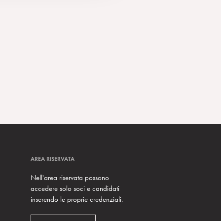
AREA RISERVATA
Nell'area riservata possono
accedere solo soci e candidati
inserendo le proprie credenziali.