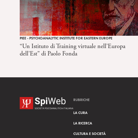
c
o
n
s
e
PIEE - PSYCHOANALYTIC INSTITUTE FOR EASTERN EUROPE
n
“Un Istituto di Training virtuale nell’Europa
s
dell’Est” di Paolo Fonda
o
RUBRICHE
LA CURA
LA RICERCA
CULTURA E SOCIETÀ