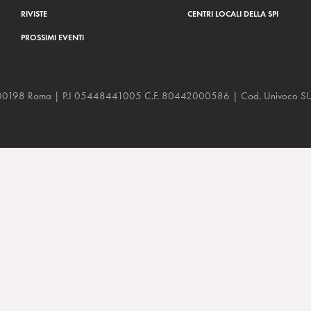
RIVISTE
CENTRI LOCALI DELLA SPI
PROSSIMI EVENTI
a, 48 00198 Roma | P.I 05448441005 C.F. 80442000586 | Cod. Univoco