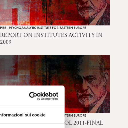
PIEE - PSYCHOANALYTIC INSTITUTE FOR EASTERN EUROPE
REPORT ON INSTITUTES ACTIVITY IN
2009
Informazioni sui cookie
PIEE - PSYCHOANALYTIC INSTITUTE FOR EASTERN EUROPE
CHILD ANALYTIC SCHOOL 2011-FINAL