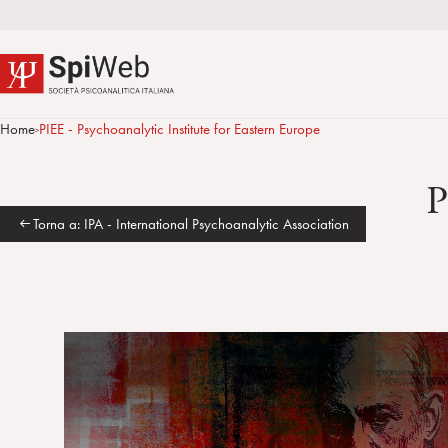
Home
PIEE - Psychoanalytic Institute for Eastern Europe
>
P
Torna a: IPA - International Psychoanalytic Association