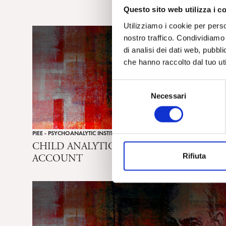
Questo sito web utilizza i c
Utilizziamo i cookie per perso
nostro traffico. Condividiamo 
di analisi dei dati web, pubbl
che hanno raccolto dal tuo uti
S
Necessari
e
l
e
PIEE - PSYCHOANALYTIC INSTITUTE FOR EASTERN EUROPE
z
CHILD ANALYTIC SCHOOL 2010-FINAL
i
Rifiuta
ACCOUNT
o
n
e
d
e
l